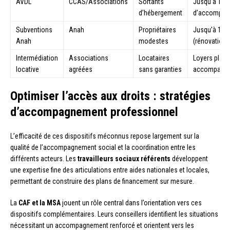
AVDL
CCAS/Associations
Sortants
Jusqu’à 18 
d’hébergement
d’accompag
Subventions
Anah
Propriétaires
Jusqu’à 15 0
Anah
modestes
(rénovation)
Intermédiation
Associations
Locataires
Loyers plaf
locative
agréées
sans garanties
accompagn
Optimiser l’accès aux droits : stratégies
d’accompagnement professionnel
L’efficacité de ces dispositifs méconnus repose largement sur la
qualité de l’accompagnement social et la coordination entre les
différents acteurs. Les
travailleurs sociaux référents
développent
une expertise fine des articulations entre aides nationales et locales,
permettant de construire des plans de financement sur mesure.
La
CAF et la MSA
jouent un rôle central dans l’orientation vers ces
dispositifs complémentaires. Leurs conseillers identifient les situations
nécessitant un accompagnement renforcé et orientent vers les