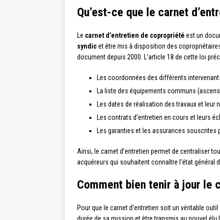
Qu’est-ce que le carnet d’ent
Le
carnet d’entretien de copropriété
est un docum
syndic
et être mis à disposition des copropriétaires,
document depuis 2000. L’article 18 de cette loi préci
Les coordonnées des différents intervenants 
La liste des équipements communs (ascenseu
Les dates de réalisation des travaux et leur 
Les contrats d’entretien en cours et leurs 
Les garanties et les assurances souscrites p
Ainsi, le carnet d’entretien permet de centraliser 
acquéreurs qui souhaitent connaître l’état général du
Comment bien tenir à jour le c
Pour que le carnet d’entretien soit un véritable outil 
durée de sa mission et être transmis au nouvel élu