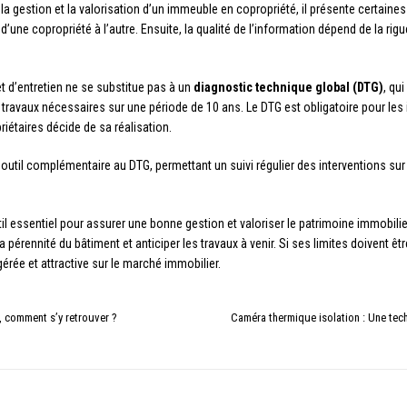
ur la gestion et la valorisation d’un immeuble en copropriété, il présente certaine
d’une copropriété à l’autre. Ensuite, la qualité de l’information dépend de la rig
et d’entretien ne se substitue pas à un
diagnostic technique global (DTG)
, qu
es travaux nécessaires sur une période de 10 ans. Le DTG est obligatoire pour le
iétaires décide de sa réalisation.
outil complémentaire au DTG, permettant un suivi régulier des interventions sur
il essentiel pour assurer une bonne gestion et valoriser le patrimoine immobilier. 
la pérennité du bâtiment et anticiper les travaux à venir. Si ses limites doivent 
rée et attractive sur le marché immobilier.
e, comment s’y retrouver ?
Caméra thermique isolation : Une tec