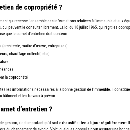
retien de copropriété ?
ent qui recense l’ensemble des informations relatives à l’immeuble et aux équi
 qui peuvent le consulter librement. La loi du 10 juillet 1965, qui régit les copro
se que le carnet d’entretien doit contenir :
(architecte, maître d’œuvre, entreprises)
rs, chauffage collectif, etc.)
nature
échéances
ar la copropriété
toutes les informations nécessaires à la bonne gestion de l’immeuble. Il constit
 bâtiment et les travaux à prévoir.
arnet d’entretien ?
de gestion, il est important qu’il soit
exhaustif
et
tenu à jour régulièrement
. 
 lors du changement de syndic. Voici quelques conseils pour assurer une bonne t