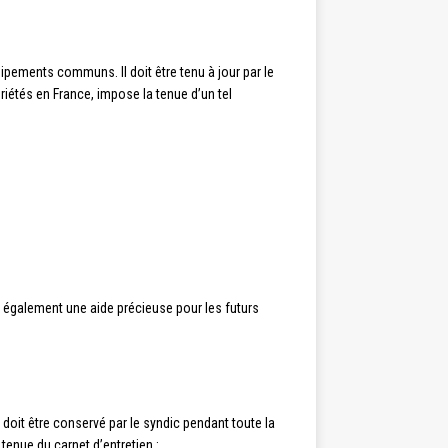
pements communs. Il doit être tenu à jour par le
priétés en France, impose la tenue d’un tel
ue également une aide précieuse pour les futurs
Il doit être conservé par le syndic pendant toute la
enue du carnet d’entretien :