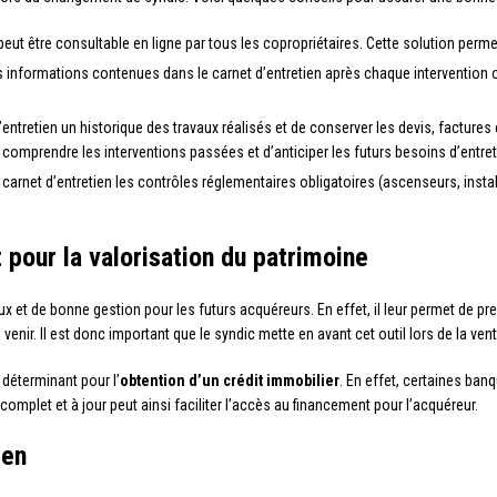
peut être consultable en ligne par tous les copropriétaires. Cette solution permet
es informations contenues dans le carnet d’entretien après chaque intervention o
entretien un historique des travaux réalisés et de conserver les devis, factures e
comprendre les interventions passées et d’anticiper les futurs besoins d’entret
 carnet d’entretien les contrôles réglementaires obligatoires (ascenseurs, install
t pour la valorisation du patrimoine
eux et de bonne gestion pour les futurs acquéreurs. En effet, il leur permet de p
enir. Il est donc important que le syndic mette en avant cet outil lors de la vent
déterminant pour l’
obtention d’un crédit immobilier
. En effet, certaines ban
complet et à jour peut ainsi faciliter l’accès au financement pour l’acquéreur.
ien