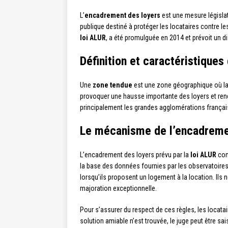
L’
encadrement des loyers
est une mesure législat
publique destiné à protéger les locataires contre l
loi ALUR
, a été promulguée en 2014 et prévoit un
Définition et caractéristiques
Une
zone tendue
est une zone géographique où la d
provoquer une hausse importante des loyers et rend
principalement les grandes agglomérations français
Le mécanisme de l’encadreme
L’encadrement des loyers prévu par la
loi ALUR
cons
la base des données fournies par les observatoires 
lorsqu’ils proposent un logement à la location. Ils 
majoration exceptionnelle.
Pour s’assurer du respect de ces règles, les locatai
solution amiable n’est trouvée, le juge peut être sais