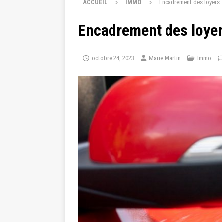
ACCUEIL
IMMO
Encadrement des loyers :
Encadrement des loyers
octobre 24, 2023
Marie Martin
Immo