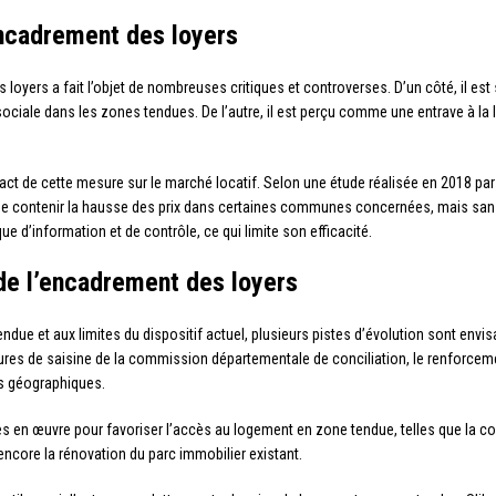
’encadrement des loyers
 loyers a fait l’objet de nombreuses critiques et controverses. D’un côté, il e
sociale dans les zones tendues. De l’autre, il est perçu comme une entrave à la li
ct de cette mesure sur le marché locatif. Selon une étude réalisée en 2018 par 
 de contenir la hausse des prix dans certaines communes concernées, mais san
ue d’information et de contrôle, ce qui limite son efficacité.
de l’encadrement des loyers
due et aux limites du dispositif actuel, plusieurs pistes d’évolution sont envi
édures de saisine de la commission départementale de conciliation, le renforceme
es géographiques.
s en œuvre pour favoriser l’accès au logement en zone tendue, telles que la c
encore la rénovation du parc immobilier existant.