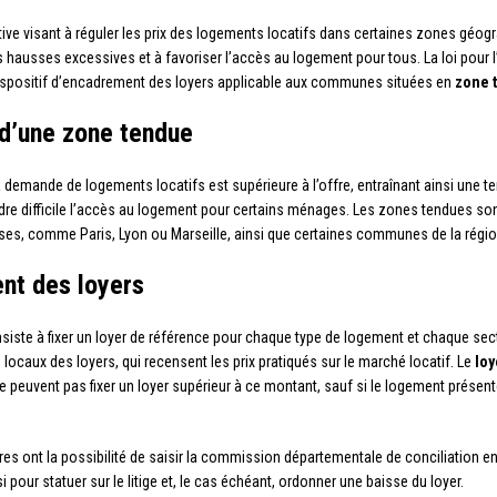
ive visant à réguler les prix des logements locatifs dans certaines zones géogra
es hausses excessives et à favoriser l’accès au logement pour tous. La loi pour
 dispositif d’encadrement des loyers applicable aux communes situées en
zone 
 d’une zone tendue
emande de logements locatifs est supérieure à l’offre, entraînant ainsi une te
re difficile l’accès au logement pour certains ménages. Les zones tendues son
es, comme Paris, Lyon ou Marseille, ainsi que certaines communes de la région 
nt des loyers
iste à fixer un loyer de référence pour chaque type de logement et chaque sect
locaux des loyers, qui recensent les prix pratiqués sur le marché locatif. Le
loy
ne peuvent pas fixer un loyer supérieur à ce montant, sauf si le logement présente
res ont la possibilité de saisir la commission départementale de conciliation en 
i pour statuer sur le litige et, le cas échéant, ordonner une baisse du loyer.