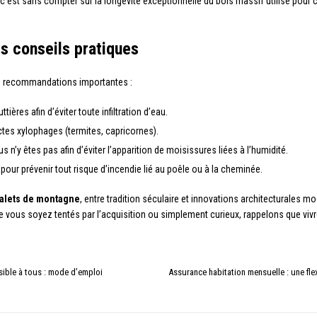
est sans compter sur la longévité exceptionnelle du bois massif utilisé pour ce
es conseils pratiques
es recommandations importantes :
ttières afin d’éviter toute infiltration d’eau.
ectes xylophages (termites, capricornes).
’y êtes pas afin d’éviter l’apparition de moisissures liées à l’humidité.
our prévenir tout risque d’incendie lié au poêle ou à la cheminée.
alets de montagne
, entre tradition séculaire et innovations architecturales 
vous soyez tentés par l’acquisition ou simplement curieux, rappelons que vivre
sible à tous : mode d’emploi
Assurance habitation mensuelle : une flex