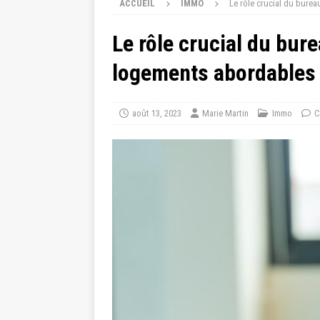
ACCUEIL
IMMO
Le rôle crucial du bure
Le rôle crucial du bur
logements abordables
août 13, 2023
Marie Martin
Immo
C