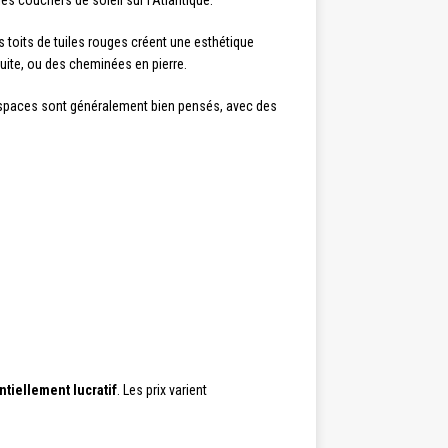
es couchers de soleil sur l’Atlantique.
s toits de tuiles rouges créent une esthétique
uite, ou des cheminées en pierre.
s espaces sont généralement bien pensés, avec des
tiellement lucratif
. Les prix varient