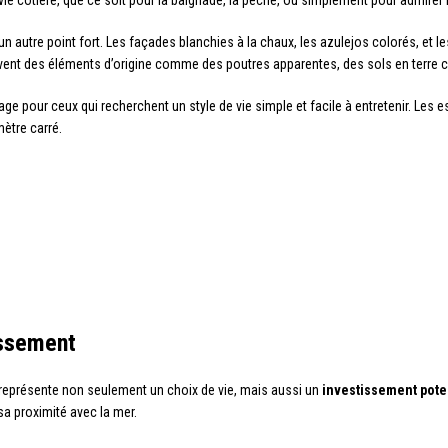
 vie côtière, que ce soit pour la baignade, la pêche, ou simplement pour admirer l
 autre point fort. Les façades blanchies à la chaux, les azulejos colorés, et le
ouvent des éléments d’origine comme des poutres apparentes, des sols en terre c
age pour ceux qui recherchent un style de vie simple et facile à entretenir. Le
ètre carré.
issement
 représente non seulement un choix de vie, mais aussi un
investissement poten
sa proximité avec la mer.