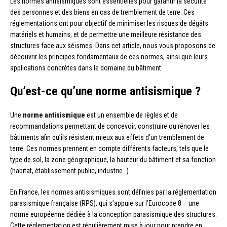
Les normes antisismiques sont essentielles pour garantir la sécurité
des personnes et des biens en cas de tremblement de terre. Ces
réglementations ont pour objectif de minimiser les risques de dégâts
matériels et humains, et de permettre une meilleure résistance des
structures face aux séismes. Dans cet article, nous vous proposons de
découvrir les principes fondamentaux de ces normes, ainsi que leurs
applications concrètes dans le domaine du bâtiment.
Qu’est-ce qu’une norme antisismique ?
Une
norme antisismique
est un ensemble de règles et de
recommandations permettant de concevoir, construire ou rénover les
bâtiments afin qu’ils résistent mieux aux effets d’un tremblement de
terre. Ces normes prennent en compte différents facteurs, tels que le
type de sol, la zone géographique, la hauteur du bâtiment et sa fonction
(habitat, établissement public, industrie…).
En France, les normes antisismiques sont définies par la réglementation
parasismique française (RPS), qui s’appuie sur l’Eurocode 8 – une
norme européenne dédiée à la conception parasismique des structures.
Cette réglementation est régulièrement mise à jour pour prendre en