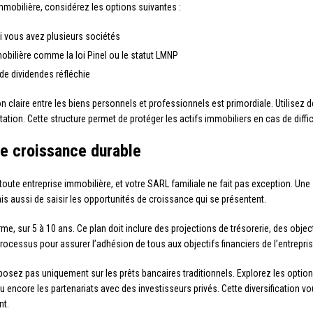
immobilière, considérez les options suivantes :
 si vous avez plusieurs sociétés
mmobilière comme la loi Pinel ou le statut LMNP
 de dividendes réfléchie
n claire entre les biens personnels et professionnels est primordiale. Utilisez 
tation. Cette structure permet de protéger les actifs immobiliers en cas de diffic
ne croissance durable
 toute entreprise immobilière, et votre SARL familiale ne fait pas exception. Un
s aussi de saisir les opportunités de croissance qui se présentent.
rme, sur 5 à 10 ans. Ce plan doit inclure des projections de trésorerie, des objec
ocessus pour assurer l’adhésion de tous aux objectifs financiers de l’entrepris
osez pas uniquement sur les prêts bancaires traditionnels. Explorez les option
u encore les partenariats avec des investisseurs privés. Cette diversification 
nt.