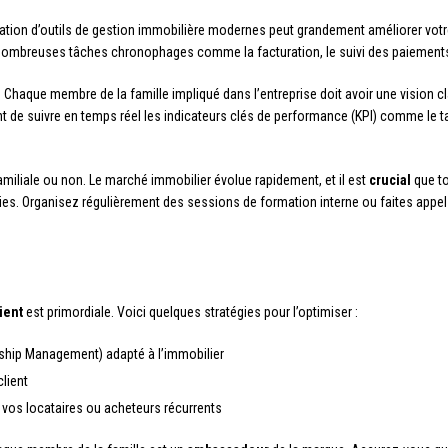
sation d’outils de gestion immobilière modernes peut grandement améliorer votr
ombreuses tâches chronophages comme la facturation, le suivi des paiements 
. Chaque membre de la famille impliqué dans l’entreprise doit avoir une vision
t de suivre en temps réel les indicateurs clés de performance (KPI) comme le ta
amiliale ou non. Le marché immobilier évolue rapidement, et il est
crucial
que to
ies. Organisez régulièrement des sessions de formation interne ou faites appe
lient
est primordiale. Voici quelques stratégies pour l’optimiser :
ship Management) adapté à l’immobilier
lient
 vos locataires ou acheteurs récurrents