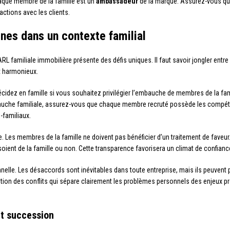
haque membre de la famille est un
ambassadeur
de la marque. Assurez-vous que
ractions avec les clients.
nes dans un contexte familial
L familiale immobilière présente des défis uniques. Il faut savoir jongler entre 
t harmonieux.
écidez en famille si vous souhaitez privilégier l’embauche de membres de la fam
auche familiale, assurez-vous que chaque membre recruté possède les compéte
-familiaux.
. Les membres de la famille ne doivent pas bénéficier d’un traitement de faveur.
oient de la famille ou non. Cette transparence favorisera un climat de confiance
elle. Les désaccords sont inévitables dans toute entreprise, mais ils peuvent 
ution des conflits qui sépare clairement les problèmes personnels des enjeux pr
t succession