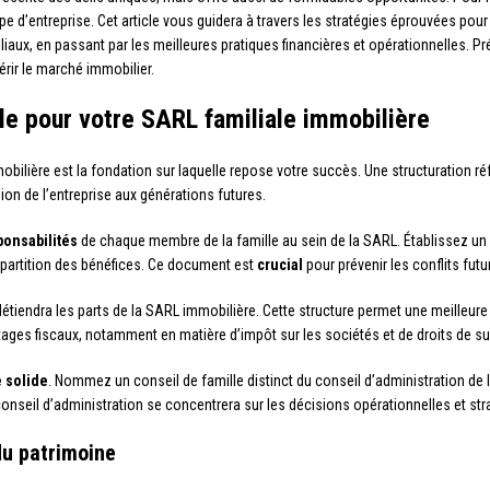
ype d’entreprise. Cet article vous guidera à travers les stratégies éprouvées pou
miliaux, en passant par les meilleures pratiques financières et opérationnelles. 
érir le marché immobilier.
ale pour votre SARL familiale immobilière
bilière est la fondation sur laquelle repose votre succès. Une structuration ré
ssion de l’entreprise aux générations futures.
ponsabilités
de chaque membre de la famille au sein de la SARL. Établissez un
répartition des bénéfices. Ce document est
crucial
pour prévenir les conflits futur
étiendra les parts de la SARL immobilière. Cette structure permet une meilleure 
ntages fiscaux, notamment en matière d’impôt sur les sociétés et de droits de s
 solide
. Nommez un conseil de famille distinct du conseil d’administration de 
 conseil d’administration se concentrera sur les décisions opérationnelles et str
du patrimoine