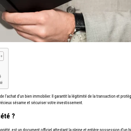
é
té
e l’achat d’un bien immobilier. Il garantit la légitimité de la transaction et protè
précieux sésame et sécuriser votre investissement.
iété ?
riété, est un document officiel attestant la pleine et entière possession d’un bi