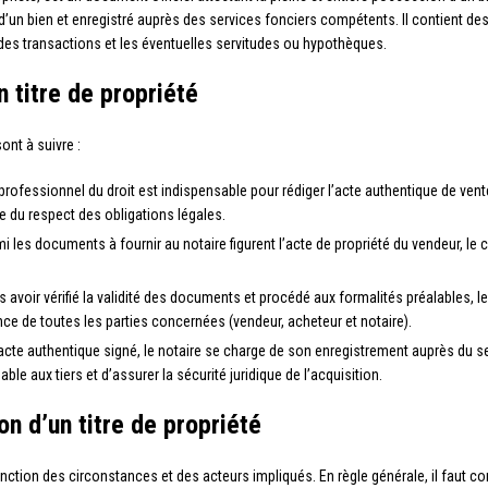
 d’un bien et enregistré auprès des services fonciers compétents. Il contient des
e des transactions et les éventuelles servitudes ou hypothèques.
 titre de propriété
ont à suivre :
rofessionnel du droit est indispensable pour rédiger l’acte authentique de vent
e du respect des obligations légales.
i les documents à fournir au notaire figurent l’acte de propriété du vendeur, le c
 avoir vérifié la validité des documents et procédé aux formalités préalables, le 
nce de toutes les parties concernées (vendeur, acheteur et notaire).
acte authentique signé, le notaire se charge de son enregistrement auprès du se
le aux tiers et d’assurer la sécurité juridique de l’acquisition.
ion d’un titre de propriété
 fonction des circonstances et des acteurs impliqués. En règle générale, il faut c