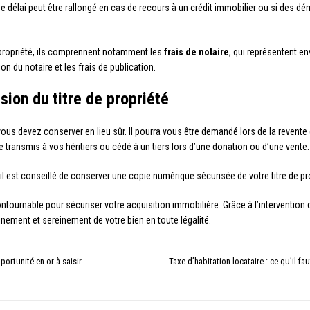
. Ce délai peut être rallongé en cas de recours à un crédit immobilier ou si des
e propriété, ils comprennent notamment les
frais de notaire
, qui représentent en
n du notaire et les frais de publication.
sion du titre de propriété
us devez conserver en lieu sûr. Il pourra vous être demandé lors de la revente de
re transmis à vos héritiers ou cédé à un tiers lors d’une donation ou d’une vente.
 il est conseillé de conserver une copie numérique sécurisée de votre titre de pro
contournable pour sécuriser votre acquisition immobilière. Grâce à l’interventio
inement et sereinement de votre bien en toute légalité.
portunité en or à saisir
Taxe d’habitation locataire : ce qu’il f