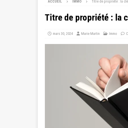
ACCUEIL
IMMO
Titre de propriété : la c
Titre de propriété : la
mars 30, 2024
Marie Martin
Immo
C