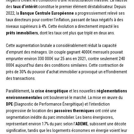
négatifs créant les conditions d’une restructuration massive. La hausse
des
taux d’intérêt
constitue le premier élément déstabilisateur. Depuis
2022, la
Banque Centrale Européenne
a progressivement relevé ses
taux directeurs pour contrer l’inflation, passant de taux négatifs à des
niveaux supérieurs à 4%. Cette évolution a directement impacté les
prêts immobiliers
, dont les taux ont plus que triplé en deux ans.
Cette augmentation brutale a considérablement réduit la capacité
d’emprunt des ménages. Un couple gagnant 4000€ mensuels pouvait
emprunter environ 330 000€ sur 25 ans en 2021, contre seulement 240
000€ aujourd’hui dans des conditions similaires. Cette contraction de
près de 30% du pouvoir d’achat immobilier a provoqué un effondrement
des transactions.
Parallèlement, la
crise énergétique
et les nouvelles
réglementations
environnementales
ont bouleversé le marché. La mise en œuvre du
DPE
(Diagnostic de Performance Énergétique) et l’interdiction
progressive de location des
passoires thermiques
ont créé une
segmentation inédite du parc immobilier. Les biens énergivores,
représentant environ 17% du parc selon l’
ADEME
, subissent une décote
significative, tandis que les logements économes en énergie voient leur