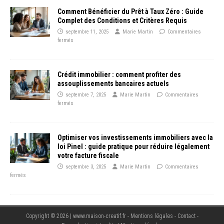
Comment Bénéficier du Prêt à Taux Zéro : Guide
Complet des Conditions et Critères Requis
septembre 11, 2025
Marie Martin
Commentaires
fermés
Crédit immobilier : comment profiter des
assouplissements bancaires actuels
septembre 7, 2025
Marie Martin
Commentaires
fermés
Optimiser vos investissements immobiliers avec la
loi Pinel : guide pratique pour réduire légalement
votre facture fiscale
septembre 3, 2025
Marie Martin
Commentaires
fermés
Copyright © 2026 | www.maison-creatif.fr - Mentions légales - Contact -