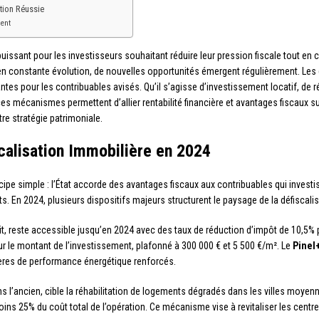
ation Réussie
ent
puissant pour les investisseurs souhaitant réduire leur pression fiscale tout en
en constante évolution, de nouvelles opportunités émergent régulièrement. Les
santes pour les contribuables avisés. Qu’il s’agisse d’investissement locatif, 
es mécanismes permettent d’allier rentabilité financière et avantages fiscaux
tre stratégie patrimoniale.
calisation Immobilière en 2024
ipe simple : l’État accorde des avantages fiscaux aux contribuables qui investiss
 En 2024, plusieurs dispositifs majeurs structurent le paysage de la défiscalis
it, reste accessible jusqu’en 2024 avec des taux de réduction d’impôt de 10,5
ur le montant de l’investissement, plafonné à 300 000 € et 5 500 €/m². Le
Pinel
ères de performance énergétique renforcés.
ns l’ancien, cible la réhabilitation de logements dégradés dans les villes moyen
ins 25% du coût total de l’opération. Ce mécanisme vise à revitaliser les centres