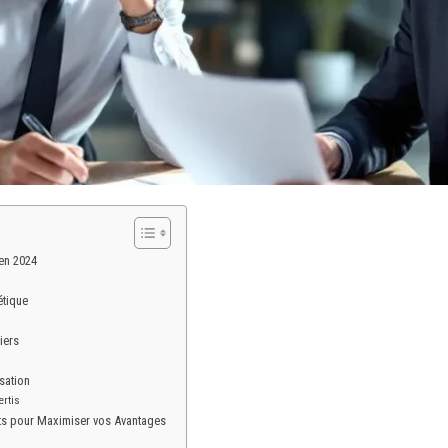
en 2024
étique
iers
sation
rtis
nts pour Maximiser vos Avantages