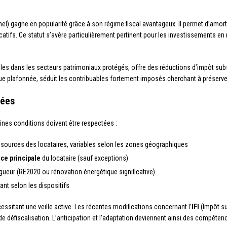
) gagne en popularité grâce à son régime fiscal avantageux. Il permet d’amortir 
atifs. Ce statut s’avère particulièrement pertinent pour les investissements en 
bles dans les secteurs patrimoniaux protégés, offre des réductions d’impôt sub
 que plafonnée, séduit les contribuables fortement imposés cherchant à préserver
sées
aines conditions doivent être respectées :
ssources des locataires, variables selon les zones géographiques
ce principale
du locataire (sauf exceptions)
gueur (RE2020 ou rénovation énergétique significative)
ant selon les dispositifs
sitant une veille active. Les récentes modifications concernant l’
IFI
(Impôt su
 défiscalisation. L’anticipation et l’adaptation deviennent ainsi des compétence