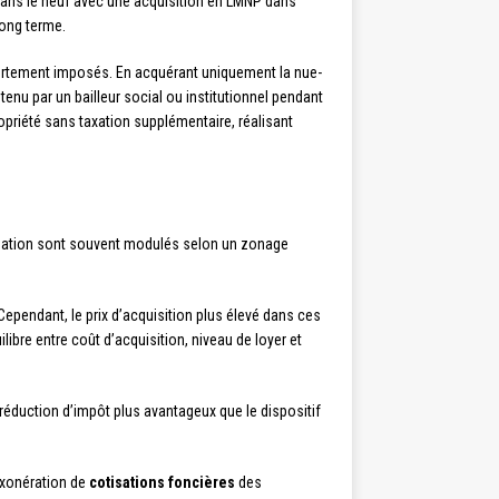
l dans le neuf avec une acquisition en LMNP dans
long terme.
ortement imposés. En acquérant uniquement la nue-
tenu par un bailleur social ou institutionnel pendant
opriété sans taxation supplémentaire, réalisant
alisation sont souvent modulés selon un zonage
Cependant, le prix d’acquisition plus élevé dans ces
ibre entre coût d’acquisition, niveau de loyer et
 réduction d’impôt plus avantageux que le dispositif
exonération de
cotisations foncières
des