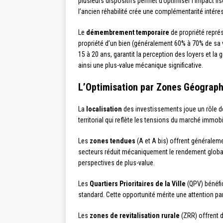
plusieurs dispositifs permet d’optimiser l’impact f
l’ancien réhabilité crée une complémentarité intér
Le
démembrement temporaire
de propriété repré
propriété d’un bien (généralement 60% à 70% de sa va
15 à 20 ans, garantit la perception des loyers et l
ainsi une plus-value mécanique significative.
L’Optimisation par Zones Géograp
La
localisation
des investissements joue un rôle dé
territorial qui reflète les tensions du marché immobil
Les
zones tendues
(A et A bis) offrent généraleme
secteurs réduit mécaniquement le rendement global.
perspectives de plus-value.
Les
Quartiers Prioritaires de la Ville
(QPV) bénéfi
standard. Cette opportunité mérite une attention par
Les
zones de revitalisation rurale
(ZRR) offrent 