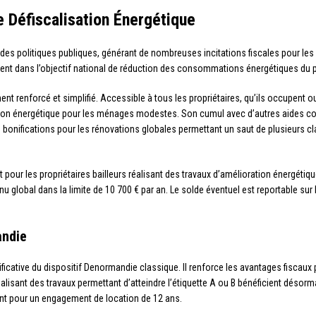
 Défiscalisation Énergétique
des politiques publiques, générant de nombreuses incitations fiscales pour les
ivent dans l’objectif national de réduction des consommations énergétiques du p
t renforcé et simplifié. Accessible à tous les propriétaires, qu’ils occupent ou
ation énergétique pour les ménages modestes. Son cumul avec d’autres aides 
s bonifications pour les rénovations globales permettant un saut de plusieurs c
nt pour les propriétaires bailleurs réalisant des travaux d’amélioration énergét
nu global dans la limite de 10 700 € par an. Le solde éventuel est reportable sur
andie
ficative du dispositif Denormandie classique. Il renforce les avantages fiscaux 
alisant des travaux permettant d’atteindre l’étiquette A ou B bénéficient déso
ent pour un engagement de location de 12 ans.