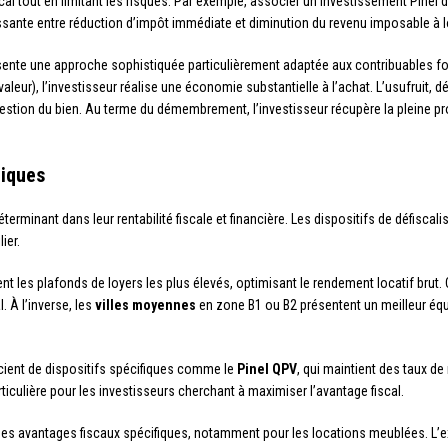
iscal tout en limitant les risques. Par exemple, associer un investissement Pine
essante entre réduction d’impôt immédiate et diminution du revenu imposable à 
sente une approche sophistiquée particulièrement adaptée aux contribuables f
leur), l’investisseur réalise une économie substantielle à l’achat. L’usufruit, dé
a gestion du bien. Au terme du démembrement, l’investisseur récupère la pleine pr
hiques
terminant dans leur rentabilité fiscale et financière. Les dispositifs de défisc
ier.
nt les plafonds de loyers les plus élevés, optimisant le rendement locatif brut. 
 À l’inverse, les
villes moyennes
en zone B1 ou B2 présentent un meilleur équil
cient de dispositifs spécifiques comme le
Pinel QPV
, qui maintient des taux de
ticulière pour les investisseurs cherchant à maximiser l’avantage fiscal.
des avantages fiscaux spécifiques, notamment pour les locations meublées. L’