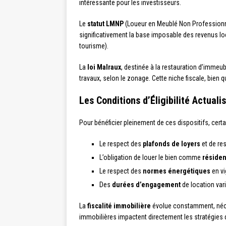
intéressante pour les investisseurs.
Le
statut LMNP
(Loueur en Meublé Non Professionnel
significativement la base imposable des revenus loc
tourisme).
La
loi Malraux
, destinée à la restauration d’immeu
travaux, selon le zonage. Cette niche fiscale, bien
Les Conditions d’Éligibilité Actuali
Pour bénéficier pleinement de ces dispositifs, cert
Le respect des
plafonds de loyers
et de re
L’obligation de louer le bien comme
résiden
Le respect des
normes énergétiques
en vi
Des
durées d’engagement
de location vari
La
fiscalité immobilière
évolue constamment, néces
immobilières impactent directement les stratégies de